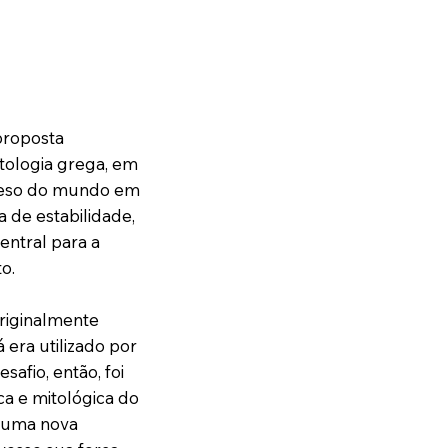
proposta
itologia grega, em
o peso do mundo em
 de estabilidade,
entral para a
o.
originalmente
á era utilizado por
safio, então, foi
ca e mitológica do
s uma nova