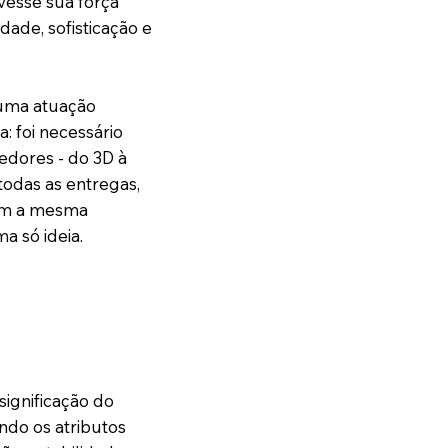
vesse sua força
dade, sofisticação e
 uma atuação
a: foi necessário
edores - do 3D à
odas as entregas,
sem a mesma
a só ideia.
ignificação do
ando os atributos